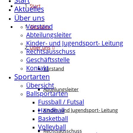
Start
Aktuelles
Über uns
Vorstand
Aktuelles
Abteilungsleiter
Kinder- und Jugendsport- Leitung
Über uns
Rechtsausschuss
Geschäftsstelle
Kontakt
Vorstand
Sportarten
Übersicht
Abteilungsleiter
Ballsportarten
Fussball / Futsal
Handball
Kinder- und Jugendsport- Leitung
Basketball
Volleyball
Rechtsausschuss