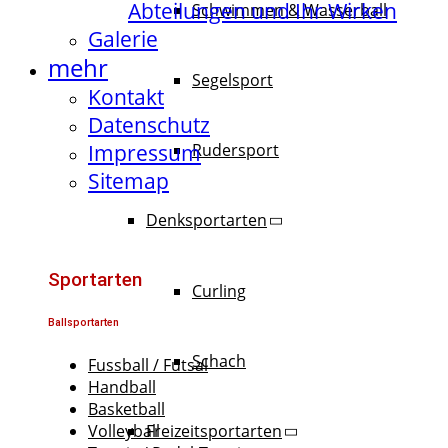
Abteilungen und Ihr Wirken
Schwimmen & Wasserball
Galerie
mehr
Segelsport
Kontakt
Datenschutz
Impressum
Rudersport
Sitemap
Denksportarten
Sportarten
Curling
Ballsportarten
Schach
Fussball / Futsal
Handball
Basketball
Freizeitsportarten
Volleyball