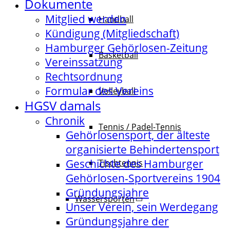
Dokumente
Mitglied werden
Handball
Kündigung (Mitgliedschaft)
Hamburger Gehörlosen-Zeitung
Basketball
Vereinssatzung
Rechtsordnung
Formular des Vereins
Volleyball
HGSV damals
Chronik
Tennis / Padel-Tennis
Gehörlosensport, der älteste
organisierte Behindertensport
Geschichte des Hamburger
Tischtennis
Gehörlosen-Sportvereins 1904
Gründungsjahre
Wassersporten
Unser Verein, sein Werdegang
Gründungsjahre der