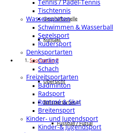
Tennis / Padel-Tennis
Tischtennis
Wassersporten
Geschäftsstelle
Schwimmen & Wasserball
Segelsport
Kontakt
Rudersport
Denksportarten
Curling
Sportarten
Schach
Freizeitsportarten
Übersicht
Badminton
Radsport
Rommé & Skat
Ballsportarten
Breitensport
Kinder- und Jugendsport
Fussball / Futsal
Kinder-& Jugendsport