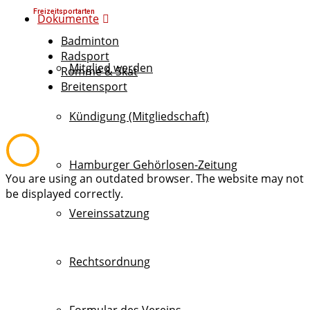
Freizeitsportarten
Dokumente
Badminton
Radsport
Mitglied werden
Rommé & Skat
Breitensport
Kündigung (Mitgliedschaft)
Hamburger Gehörlosen-Zeitung
You are using an outdated browser. The website may not
be displayed correctly.
Vereinssatzung
Rechtsordnung
Formular des Vereins