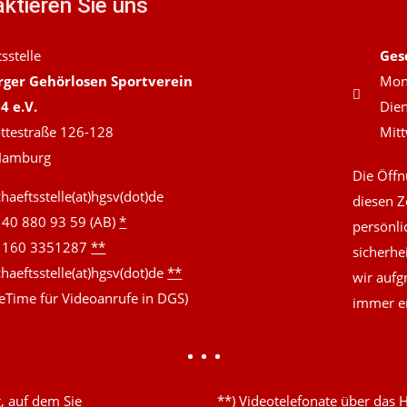
ktieren Sie uns
sstelle
Ges
ger Gehörlosen Sportverein
Mont
4 e.V.
Dien
ttestraße 126-128
Mitt
Hamburg
Die Öffn
haeftsstelle(at)hgsv(dot)de
diesen Z
 40 880 93 59 (AB)
*
persönli
 160 3351287
**
sicherhe
haeftsstelle(at)hgsv(dot)de
**
wir aufg
eTime für Videoanrufe in DGS)
immer er
, auf dem Sie
**) Videotelefonate über das H