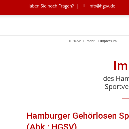
Haben Sie noch Fragen? |
info@hgsv.de
HGSV
mehr
Impressum
Im
des Ham
Sportve
Hamburger Gehörlosen Spo
(Abk.: HGSV)