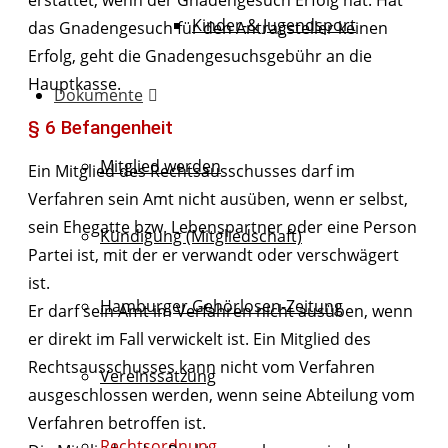
erstattet, wenn der Gnadengesuch Erfolg hat. Hat
Kinder-& Jugendsport
das Gnadengesuch für den Antragsteller keinen
Erfolg, geht die Gnadengesuchsgebühr an die
Hauptkasse.
Dokumente
§ 6 Befangenheit
Mitglied werden
Ein Mitglied des Rechtsausschusses darf im
Verfahren sein Amt nicht ausüben, wenn er selbst,
sein Ehegatte bzw. Lebenspartner oder eine Person
Kündigung (Mitgliedschaft)
Partei ist, mit der er verwandt oder verschwägert
ist.
Hamburger Gehörlosen-Zeitung
Er darf sein Amt im Verfahren nicht ausüben, wenn
er direkt im Fall verwickelt ist. Ein Mitglied des
Rechtsausschusses kann nicht vom Verfahren
Vereinssatzung
ausgeschlossen werden, wenn seine Abteilung vom
Verfahren betroffen ist.
Rechtsordnung