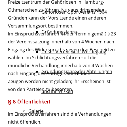
Freizeitzentrum der Gehörlosen in Hamburg-
Othmarschen zu führen. Nur aus dringenden
Gehörlosen-Sportvereins 1904
Gründen kann der Vorsitzende einen anderen
Versammlungsort bestimmen.
Gründungsjahre
Im Einspruchsverfahren ist der Termin gemäß § 23
der Vereinssatzung innerhalb von 4 Wochen nach
Eingang des Widerspruchs gegen den Bescheid zu
Unser Verein, sein Werdegang
wählen. Im Schlichtungsverfahren soll die
mündliche Verhandlung innerhalb von 4 Wochen
Gründungsjahre der Abteilungen
nach Eingang des Antrages stattfinden.
Zeugen werden nicht geladen; ihr Erscheinen ist
von den Parteien zu besorgen.
und Ihr Wirken
§ 8 Öffentlichkeit
Galerie
Im Einspruchsverfahren sind die Verhandlungen
nicht öffentlich.