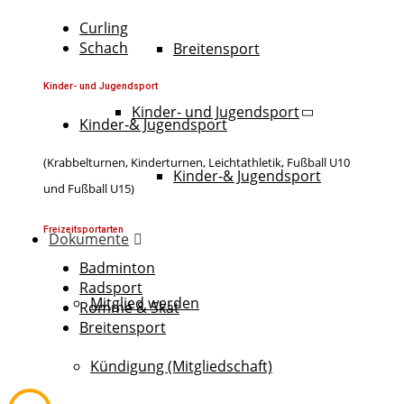
Curling
Schach
Breitensport
Kinder- und Jugendsport
Kinder- und Jugendsport
Kinder-& Jugendsport
(Krabbelturnen, Kinderturnen, Leichtathletik, Fußball U10
Kinder-& Jugendsport
und Fußball U15)
Freizeitsportarten
Dokumente
Badminton
Radsport
Mitglied werden
Rommé & Skat
Breitensport
Kündigung (Mitgliedschaft)