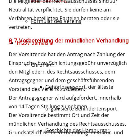
Die Mitglieder des Rechtsausschusses sind zur
Neutralität verpflichtet. Sie dürfen keine am
Verfahren beteiligten Parteien beraten oder sie
Formular des Vereins
vertreten.
§ 7 Vorbereitung der mündlichen Verhandlung
HGSV damals
Der Vorsitzende hat den Antrag nach Zahlung der
Einspruchs- bzw. Schlichtungsgebühr unverzüglich
Chronik
den Mitgliedern des Rechtsausschusses, dem
Antragsgegner und dem geschäftsführenden
Gehörlosensport, der älteste
Vorstand des Vereins zuzuleiten.
Der Antragsgegner wird aufgefordert, innerhalb
von 14 Tagen Stellung zu nehmen.
organisierte Behindertensport
Der Vorsitzende bestimmt Ort und Zeit der
mündlichen Verhandlung des Rechtsausschusses.
Geschichte des Hamburger
Grundsätzlich ist die Verhandlung im Kultur- und