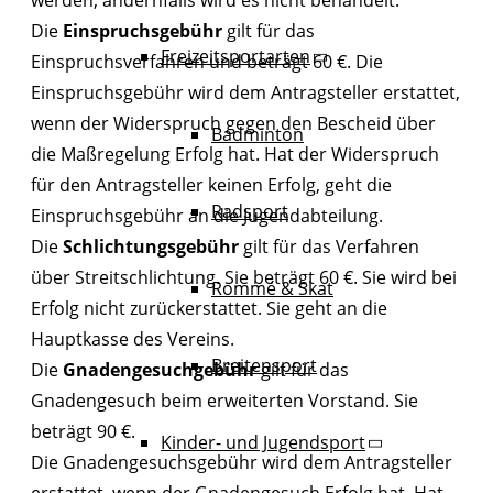
werden, andernfalls wird es nicht behandelt.
Die
Einspruchsgebühr
gilt für das
Freizeitsportarten
Einspruchsverfahren und beträgt 60 €. Die
Einspruchsgebühr wird dem Antragsteller erstattet,
wenn der Widerspruch gegen den Bescheid über
Badminton
die Maßregelung Erfolg hat. Hat der Widerspruch
für den Antragsteller keinen Erfolg, geht die
Radsport
Einspruchsgebühr an die Jugendabteilung.
Die
Schlichtungsgebühr
gilt für das Verfahren
über Streitschlichtung. Sie beträgt 60 €. Sie wird bei
Rommé & Skat
Erfolg nicht zurückerstattet. Sie geht an die
Hauptkasse des Vereins.
Breitensport
Die
Gnadengesuchgebühr
gilt für das
Gnadengesuch beim erweiterten Vorstand. Sie
beträgt 90 €.
Kinder- und Jugendsport
Die Gnadengesuchsgebühr wird dem Antragsteller