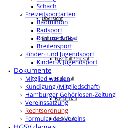
Schach
Freizeitsportarten
Übersicht
Badminton
Radsport
Rommé & Skat
Ballsportarten
Breitensport
Kinder- und Jugendsport
Fussball / Futsal
Kinder-& Jugendsport
Dokumente
Mitglied werden
Handball
Kündigung (Mitgliedschaft)
Hamburger Gehörlosen-Zeitung
Basketball
Vereinssatzung
Rechtsordnung
Formular des Vereins
Volleyball
HGSV damals