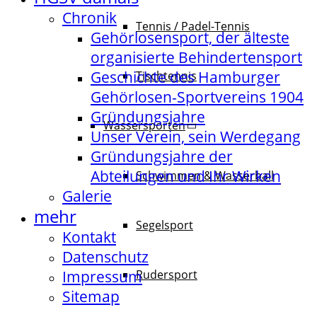
Chronik
Tennis / Padel-Tennis
Gehörlosensport, der älteste
organisierte Behindertensport
Geschichte des Hamburger
Tischtennis
Gehörlosen-Sportvereins 1904
Gründungsjahre
Wassersporten
Unser Verein, sein Werdegang
Gründungsjahre der
Abteilungen und Ihr Wirken
Schwimmen & Wasserball
Galerie
mehr
Segelsport
Kontakt
Datenschutz
Impressum
Rudersport
Sitemap