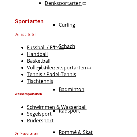
Denksportarten
Sportarten
Curling
Ballsportarten
Schach
Fussball / Futsal
Handball
Basketball
Freizeitsportarten
Volleyball
Tennis / Padel-Tennis
Tischtennis
Badminton
Wassersportarten
Schwimmen & Wasserball
Radsport
Segelsport
Rudersport
Rommé & Skat
Denksportarten