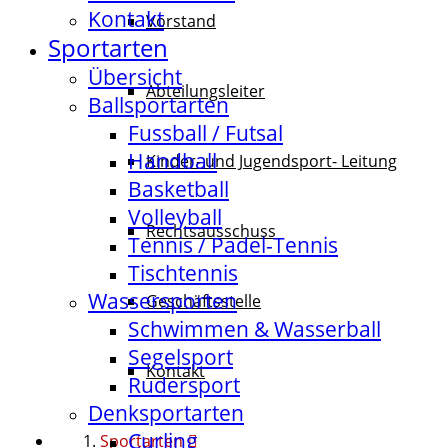
Kontakt
Vorstand
Sportarten
Übersicht
Abteilungsleiter
Ballsportarten
Fussball / Futsal
Handball
Kinder- und Jugendsport- Leitung
Basketball
Volleyball
Rechtsausschuss
Tennis / Padel-Tennis
Tischtennis
Wassersporten
Geschäftsstelle
Schwimmen & Wasserball
Segelsport
Kontakt
Rudersport
Denksportarten
Curling
Sportarten