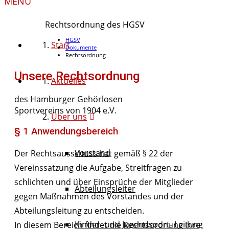
MENU
Rechtsordnung des HGSV
HGSV
Start
Dokumente
Rechtsordnung
Unsere Rechtsordnung
Aktuelles
des Hamburger Gehörlosen
Sportvereins von 1904 e.V.
Über uns
§ 1 Anwendungsbereich
Vorstand
Der Rechtsausschuss hat gemäß § 22 der
Vereinssatzung die Aufgabe, Streitfragen zu
schlichten und über Einsprüche der Mitglieder
Abteilungsleiter
gegen Maßnahmen des Vorstandes und der
Abteilungsleitung zu entscheiden.
Kinder- und Jugendsport- Leitung
In diesem Bereich findet die Rechtsordnung ihre