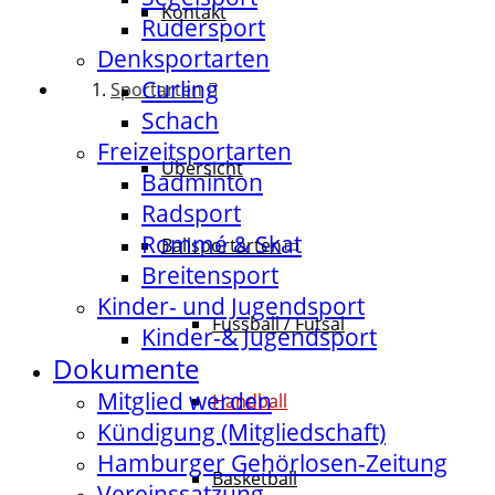
Kontakt
Rudersport
Denksportarten
Curling
Sportarten
Schach
Freizeitsportarten
Übersicht
Badminton
Radsport
Rommé & Skat
Ballsportarten
Breitensport
Kinder- und Jugendsport
Fussball / Futsal
Kinder-& Jugendsport
Dokumente
Mitglied werden
Handball
Kündigung (Mitgliedschaft)
Hamburger Gehörlosen-Zeitung
Basketball
Vereinssatzung