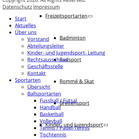
Copyright 2026. All Rights Reserved.
Datenschutz
Impressum
Freizeitsportarten
Start
Aktuelles
Über uns
Badminton
Vorstand
Abteilungsleiter
Kinder- und Jugendsport- Leitung
Radsport
Rechtsausschuss
Geschäftsstelle
Kontakt
Sportarten
Rommé & Skat
Übersicht
Ballsportarten
Fussball / Futsal
Breitensport
Handball
Basketball
Volleyball
Kinder- und Jugendsport
Tennis / Padel-Tennis
Tischtennis