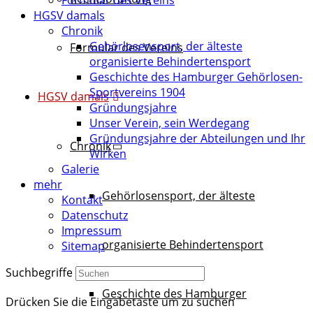
Formular des Vereins
HGSV damals
Chronik
Gehörlosensport, der älteste
Formular des Vereins
organisierte Behindertensport
Geschichte des Hamburger Gehörlosen-
Sportvereins 1904
HGSV damals
Gründungsjahre
Unser Verein, sein Werdegang
Gründungsjahre der Abteilungen und Ihr
Chronik
Wirken
Galerie
mehr
Gehörlosensport, der älteste
Kontakt
Datenschutz
Impressum
organisierte Behindertensport
Sitemap
Suchbegriffe
Geschichte des Hamburger
Drücken Sie die Eingabetaste um zu suchen