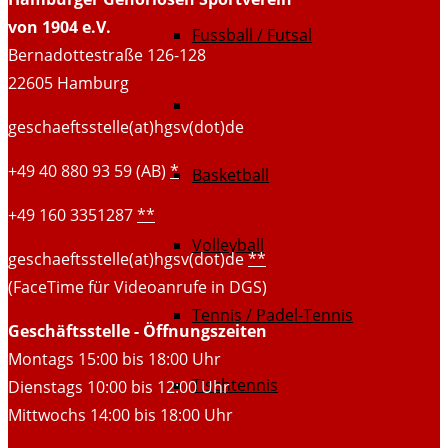
von 1904 e.V.
Fussball / Futsal
Bernadottestraße 126-128
22605 Hamburg
Handball
geschaeftsstelle(at)hgsv(dot)de
+49 40 880 93 59 (AB)
*
Basketball
+49 160 3351287
**
Volleyball
geschaeftsstelle(at)hgsv(dot)de
**
(FaceTime für Videoanrufe in DGS)
Tennis / Padel-Tennis
Geschäftsstelle - Öffnungszeiten
Montags 15:00 bis 18:00 Uhr
Tischtennis
Dienstags 10:00 bis 12:00 Uhr
Mittwochs 14:00 bis 18:00 Uhr