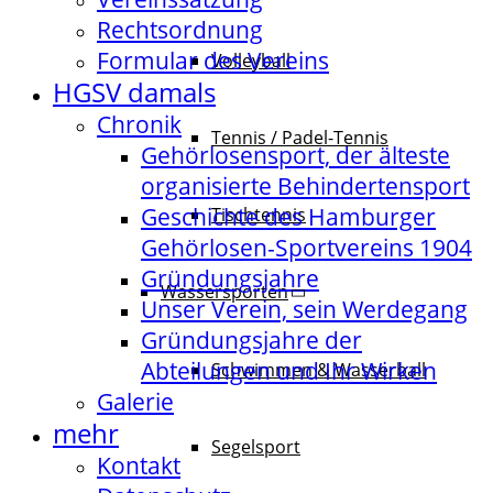
Rechtsordnung
Formular des Vereins
Volleyball
HGSV damals
Chronik
Tennis / Padel-Tennis
Gehörlosensport, der älteste
organisierte Behindertensport
Geschichte des Hamburger
Tischtennis
Gehörlosen-Sportvereins 1904
Gründungsjahre
Wassersporten
Unser Verein, sein Werdegang
Gründungsjahre der
Abteilungen und Ihr Wirken
Schwimmen & Wasserball
Galerie
mehr
Segelsport
Kontakt