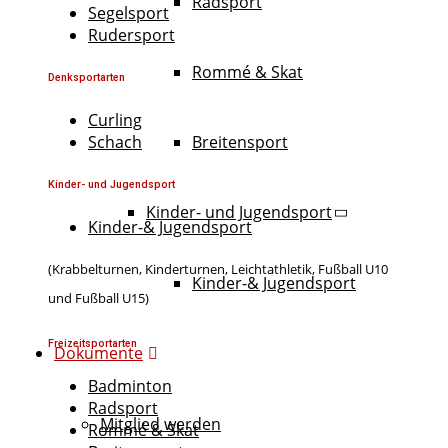
Radsport
Segelsport
Rudersport
Rommé & Skat
Denksportarten
Curling
Schach
Breitensport
Kinder- und Jugendsport
Kinder- und Jugendsport
Kinder-& Jugendsport
(Krabbelturnen, Kinderturnen, Leichtathletik, Fußball U10
Kinder-& Jugendsport
und Fußball U15)
Freizeitsportarten
Dokumente
Badminton
Radsport
Mitglied werden
Rommé & Skat