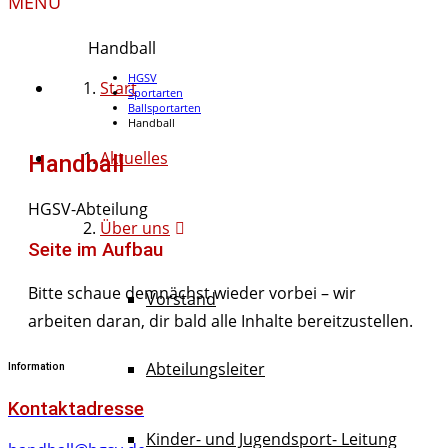
MENU
Handball
HGSV
Start
Sportarten
Ballsportarten
Handball
Aktuelles
Handball
HGSV-Abteilung
Über uns
Seite im Aufbau
Bitte schaue demnächst wieder vorbei – wir
Vorstand
arbeiten daran, dir bald alle Inhalte bereitzustellen.
Abteilungsleiter
Information
Kontaktadresse
Kinder- und Jugendsport- Leitung