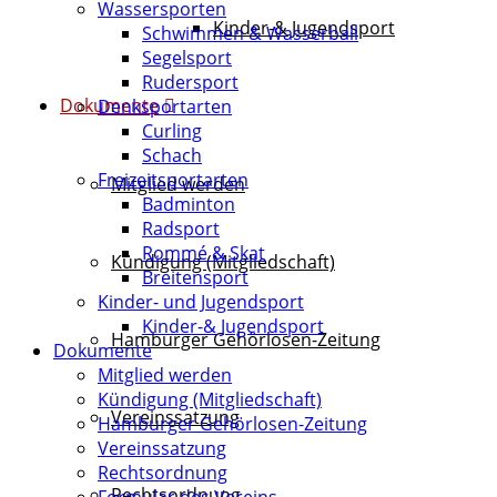
Wassersporten
Kinder-& Jugendsport
Schwimmen & Wasserball
Segelsport
Rudersport
Dokumente
Denksportarten
Curling
Schach
Freizeitsportarten
Mitglied werden
Badminton
Radsport
Rommé & Skat
Kündigung (Mitgliedschaft)
Breitensport
Kinder- und Jugendsport
Kinder-& Jugendsport
Hamburger Gehörlosen-Zeitung
Dokumente
Mitglied werden
Kündigung (Mitgliedschaft)
Vereinssatzung
Hamburger Gehörlosen-Zeitung
Vereinssatzung
Rechtsordnung
Rechtsordnung