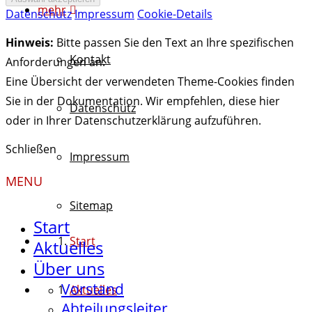
mehr
Datenschutz
Impressum
Cookie-Details
Hinweis:
Bitte passen Sie den Text an Ihre spezifischen
Kontakt
Anforderungen an.
Eine Übersicht der verwendeten Theme-Cookies finden
Sie in der Dokumentation. Wir empfehlen, diese hier
Datenschutz
oder in Ihrer Datenschutzerklärung aufzuführen.
Schließen
Impressum
MENU
Sitemap
Start
Start
Aktuelles
Über uns
Vorstand
Aktuelles
Abteilungsleiter