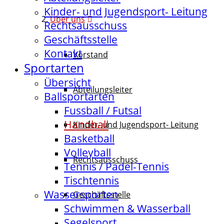
Kinder- und Jugendsport- Leitung
Über uns
Rechtsausschuss
Geschäftsstelle
Kontakt
Vorstand
Sportarten
Übersicht
Abteilungsleiter
Ballsportarten
Fussball / Futsal
Handball
Kinder- und Jugendsport- Leitung
Basketball
Volleyball
Rechtsausschuss
Tennis / Padel-Tennis
Tischtennis
Wassersporten
Geschäftsstelle
Schwimmen & Wasserball
Segelsport