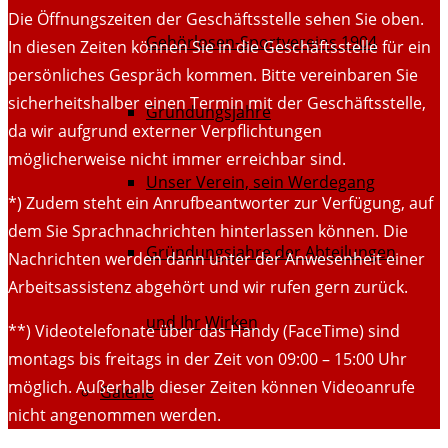
Die Öffnungszeiten der Geschäftsstelle sehen Sie oben.
Gehörlosen-Sportvereins 1904
In diesen Zeiten können Sie in die Geschäftsstelle für ein
persönliches Gespräch kommen. Bitte vereinbaren Sie
sicherheitshalber einen Termin mit der Geschäftsstelle,
Gründungsjahre
da wir aufgrund externer Verpflichtungen
möglicherweise nicht immer erreichbar sind.
Unser Verein, sein Werdegang
*) Zudem steht ein Anrufbeantworter zur Verfügung, auf
dem Sie Sprachnachrichten hinterlassen können. Die
Gründungsjahre der Abteilungen
Nachrichten werden dann unter der Anwesenheit einer
Arbeitsassistenz abgehört und wir rufen gern zurück.
und Ihr Wirken
**) Videotelefonate über das Handy (FaceTime) sind
montags bis freitags in der Zeit von 09:00 – 15:00 Uhr
möglich. Außerhalb dieser Zeiten können Videoanrufe
Galerie
nicht angenommen werden.