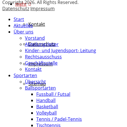
Copyright 2026. All Rights Reserved.
mehr
Datenschutz
Impressum
Start
Kontakt
Aktuelles
Über uns
Vorstand
Datenschutz
Abteilungsleiter
Kinder- und Jugendsport- Leitung
Rechtsausschuss
Geschäftsstelle
Impressum
Kontakt
Sportarten
Übersicht
Sitemap
Ballsportarten
Fussball / Futsal
Handball
Basketball
Volleyball
Tennis / Padel-Tennis
Tischtennis