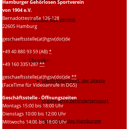
Hamburger Gehörlosen Sportverein
von 1904 e.V.
Bernadottestraße 126-128
Formular des Vereins
22605 Hamburg
geschaeftsstelle(at)hgsv(dot)de
HGSV damals
+49 40 880 93 59 (AB)
*
Chronik
+49 160 3351287
**
geschaeftsstelle(at)hgsv(dot)de
**
Gehörlosensport, der älteste
(FaceTime für Videoanrufe in DGS)
Geschäftsstelle - Öffnungszeiten
organisierte Behindertensport
Montags 15:00 bis 18:00 Uhr
Dienstags 10:00 bis 12:00 Uhr
Geschichte des Hamburger
Mittwochs 14:00 bis 18:00 Uhr