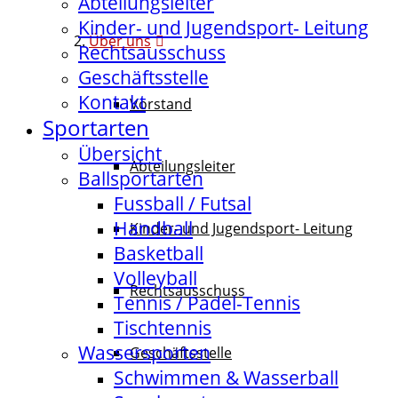
Abteilungsleiter
Kinder- und Jugendsport- Leitung
Über uns
Rechtsausschuss
Geschäftsstelle
Kontakt
Vorstand
Sportarten
Übersicht
Abteilungsleiter
Ballsportarten
Fussball / Futsal
Handball
Kinder- und Jugendsport- Leitung
Basketball
Volleyball
Rechtsausschuss
Tennis / Padel-Tennis
Tischtennis
Wassersporten
Geschäftsstelle
Schwimmen & Wasserball