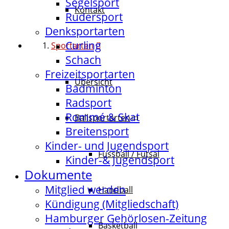
Segelsport
Kontakt
Rudersport
Denksportarten
Curling
Sportarten
Schach
Freizeitsportarten
Übersicht
Badminton
Radsport
Rommé & Skat
Ballsportarten
Breitensport
Kinder- und Jugendsport
Fussball / Futsal
Kinder-& Jugendsport
Dokumente
Mitglied werden
Handball
Kündigung (Mitgliedschaft)
Hamburger Gehörlosen-Zeitung
Basketball