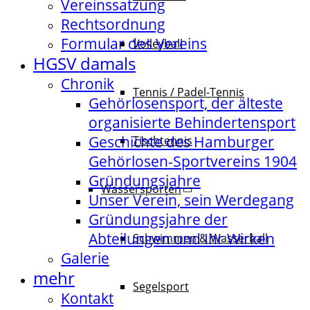
Vereinssatzung
Rechtsordnung
Formular des Vereins
Volleyball
HGSV damals
Chronik
Tennis / Padel-Tennis
Gehörlosensport, der älteste
organisierte Behindertensport
Geschichte des Hamburger
Tischtennis
Gehörlosen-Sportvereins 1904
Gründungsjahre
Wassersporten
Unser Verein, sein Werdegang
Gründungsjahre der
Abteilungen und Ihr Wirken
Schwimmen & Wasserball
Galerie
mehr
Segelsport
Kontakt