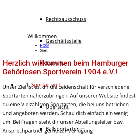
Rechtsausschuss
Willkommen
Geschäftsstelle
HGSV
Start
Herzlich willkommen beim Hamburger
Kontakt
Gehörlosen Sportverein 1904 e.V.!
Sportarten
Unser Ziel ist es, dir die Leidenschaft für verschiedene
Sportarten näherzubringen. Auf unserer Website findest
du eine Vielzahl von Sportarten, die bei uns betrieben
Übersicht
und angeboten werden. Schau dich einfach ein wenig
um. Bei Fragen steht dir unser Abteilungsleiter bzw.
Ballsportarten
Ansprechpartner gerne zur Verfügung