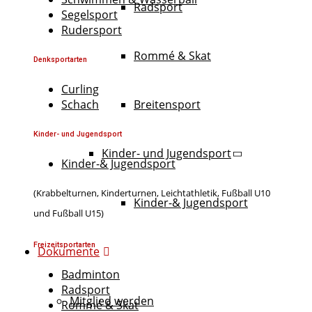
Radsport
Segelsport
Rudersport
Rommé & Skat
Denksportarten
Curling
Schach
Breitensport
Kinder- und Jugendsport
Kinder- und Jugendsport
Kinder-& Jugendsport
(Krabbelturnen, Kinderturnen, Leichtathletik, Fußball U10
Kinder-& Jugendsport
und Fußball U15)
Freizeitsportarten
Dokumente
Badminton
Radsport
Mitglied werden
Rommé & Skat