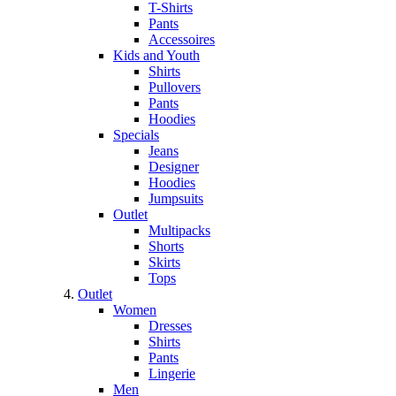
T-Shirts
Pants
Accessoires
Kids and Youth
Shirts
Pullovers
Pants
Hoodies
Specials
Jeans
Designer
Hoodies
Jumpsuits
Outlet
Multipacks
Shorts
Skirts
Tops
Outlet
Women
Dresses
Shirts
Pants
Lingerie
Men