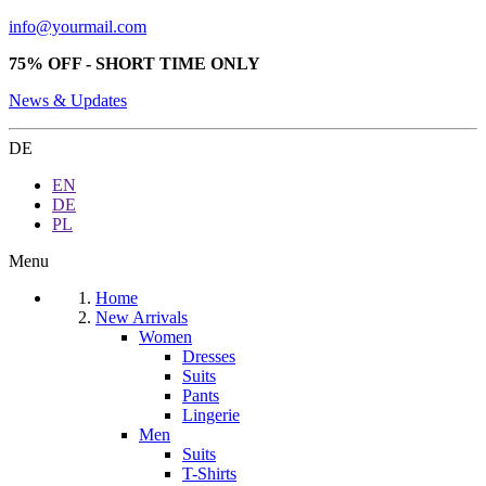
info@yourmail.com
75% OFF - SHORT TIME ONLY
News & Updates
DE
EN
DE
PL
Menu
Home
New Arrivals
Women
Dresses
Suits
Pants
Lingerie
Men
Suits
T-Shirts